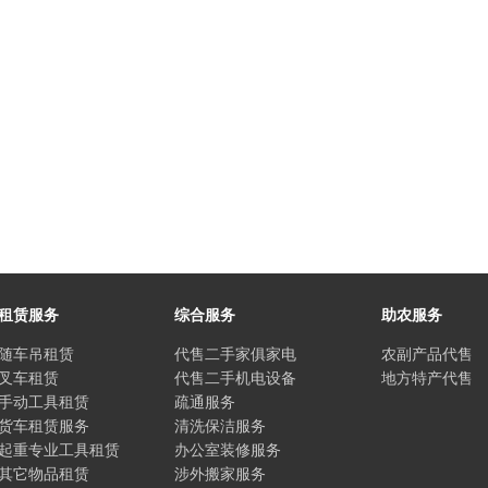
租赁服务
综合服务
助农服务
随车吊租赁
代售二手家俱家电
农副产品代售
叉车租赁
代售二手机电设备
地方特产代售
手动工具租赁
疏通服务
货车租赁服务
清洗保洁服务
起重专业工具租赁
办公室装修服务
其它物品租赁
涉外搬家服务