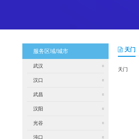
天门
服务区域/城市
武汉
天门
汉口
武昌
汉阳
光谷
沌口