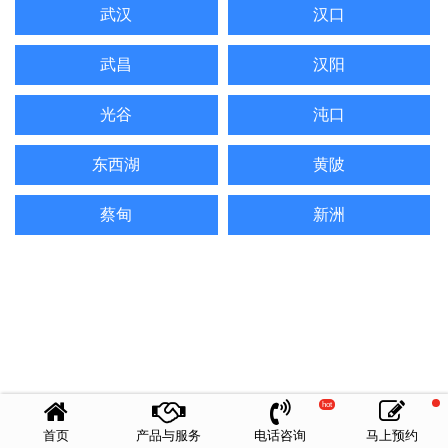
武汉
汉口
武昌
汉阳
光谷
沌口
东西湖
黄陂
蔡甸
新洲
hot
首页
产品与服务
电话咨询
马上预约