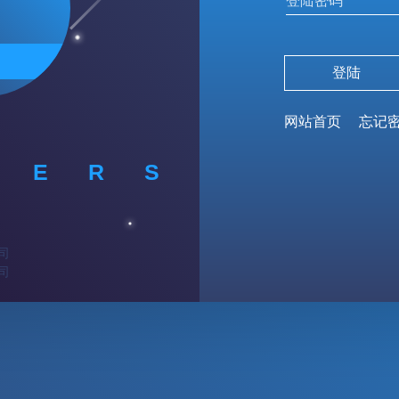
网站首页
忘记
E
R
S
司
司