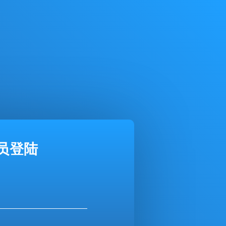
员
登陆
注册